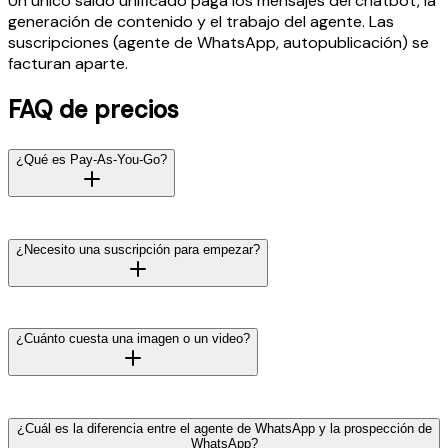
Un único saldo unificado paga los mensajes del chatbot, la
generación de contenido y el trabajo del agente. Las
suscripciones (agente de WhatsApp, autopublicación) se
facturan aparte.
FAQ de precios
¿Qué es Pay-As-You-Go?
Pagas solo por las respuestas reales del bot, sin cuota
mensual. El precio por mensaje depende del modelo y del
¿Necesito una suscripción para empezar?
modo de inteligencia: desde $0.01.
No. El chatbot, la generación de contenido y los agentes
funcionan con el saldo. Las suscripciones solo se
¿Cuánto cuesta una imagen o un video?
necesitan para el agente de WhatsApp y la
autopublicación.
Imágenes desde $0.25, video desde $0.2/segundo.
Consulta la lista de precios completa en Content Studio.
¿Cuál es la diferencia entre el agente de WhatsApp y la prospección de
WhatsApp?