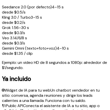
Seedance 2.0 (por defecto)
4–15 s
desde $0.5/s
Kling 3.0 / Turbo
3–15 s
desde $0.2/s
Grok 1.5
6–30 s
desde $0.3/s
Veo 3.1
4/6/8 s
desde $0.3/s
Gemini Omni (texto+foto+voz)
4–10 s
desde $1.35 / clip
Ejemplo: un video HD de 8 segundos a 1080p: alrededor de
$1/segundo.
Ya incluido
🌐
Widget de IA para tu web
Un chatbot vendedor en tu
sitio: conversa, agenda reuniones y dirige los leads
calientes a una llamada. Funciona con tu saldo.
🔌
Public API
Conecta el asistente de IA a tu sitio, app o