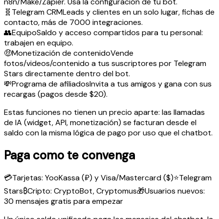
n8n/Make/Zapier. Usa la configuración de tu bot.
🧬
Telegram CRM
Leads y clientes en un solo lugar, fichas de
contacto, más de 7000 integraciones.
👥
Equipo
Saldo y acceso compartidos para tu personal:
trabajen en equipo.
🤑
Monetización de contenido
Vende
fotos/videos/contenido a tus suscriptores por Telegram
Stars directamente dentro del bot.
💸
Programa de afiliados
Invita a tus amigos y gana con sus
recargas (pagos desde $20).
Estas funciones no tienen un precio aparte: las llamadas
de IA (widget, API, monetización) se facturan desde el
saldo con la misma lógica de pago por uso que el chatbot.
Paga como te convenga
💳
Tarjetas: YooKassa (₽) y Visa/Mastercard ($)
⭐
Telegram
Stars
₿
Cripto: CryptoBot, Cryptomus
🎁
Usuarios nuevos:
30 mensajes gratis para empezar