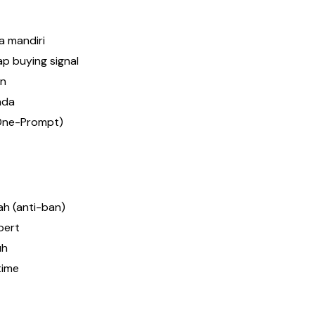
a mandiri
p buying signal
an
nda
(One-Prompt)
h (anti-ban)
pert
uh
time