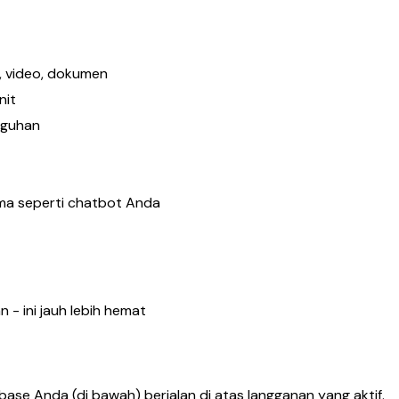
o, video, dokumen
nit
gguhan
ma seperti chatbot Anda
- ini jauh lebih hemat
e Anda (di bawah) berjalan di atas langganan yang aktif.