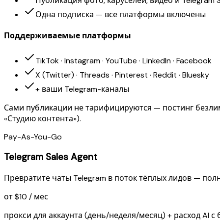
Публикация фото, каруселей, видео и Telegram S
Одна подписка — все платформы включены
Поддерживаемые платформы
TikTok · Instagram · YouTube · LinkedIn · Facebook
X (Twitter) · Threads · Pinterest · Reddit · Bluesky
+ ваши Telegram-каналы
Сами публикации не тарифицируются — постинг безлим
«Студию контента»).
Pay-As-You-Go
Telegram Sales Agent
Превратите чаты Telegram в поток тёплых лидов — пол
от $10 / мес
прокси для аккаунта (день/неделя/месяц) + расход AI с 