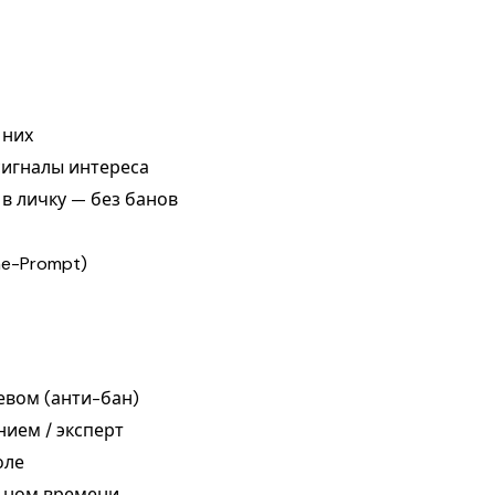
 них
сигналы интереса
в личку — без банов
ne-Prompt)
евом (анти-бан)
нием / эксперт
оле
льном времени