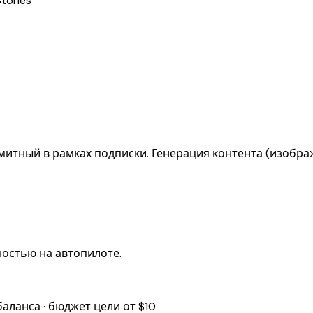
tories
итный в рамках подписки. Генерация контента (изображ
ностью на автопилоте.
баланса · бюджет цели от $10