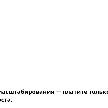
асштабирования — платите только з
ста.