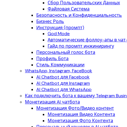
Сбор Пользовательских Данных
Файловая Система
Безопасность и Конфиденциальность
Бизнес Роль
Инструкция (промпт)
God Mode
Автоматические фоллоу-апы в чат
Гайд по промпт инжинирингу
Персональный голос бота
Профиль Бота
Стиль Коммуникации
WhatsApp, Instagram, FaceBook
AI Chatbot для Facebook
AI Chatbot для Instagram
AI Chatbot для WhatsApp
Как подключить бота к вашему Telegram Busin
Монетизация AI чатбота
Монетизация Фото/Видео контент
Монетизация Видео Контента
Монетизация Фото Контента
Персональный кошелек в AI чатботе