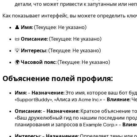
детали, что может привести к запутанным или н
Как показывает интерфейс, вы можете определить клю
👤
Имя:
(Текущее: Не указано)
📜
Описание:
(Текущее: Не указано)
💡
Интересы:
(Текущее: Не указано)
🌍
Часовой пояс:
(Текущее: Не указано)
Объяснение полей профиля:
Имя:
-
Назначение:
Это имя, которое ваш бот буд
«SupportBuddy», «Алиса из Acme Inc.» -
Влияние:
Че
Описание:
-
Назначение:
Краткое объяснение тог
«Ваш дружелюбный гид по нашим последним проду
планирования и запросов в Example Corp.» -
Влия
Интересы:
-
Назначение:
Определяет темы или об