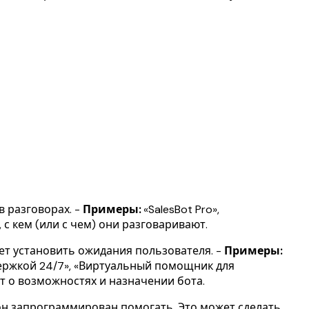
в разговорах. -
Примеры:
«SalesBot Pro»,
с кем (или с чем) они разговаривают.
ает установить ожидания пользователя. -
Примеры:
ержкой 24/7», «Виртуальный помощник для
 о возможностях и назначении бота.
 он запрограммирован помогать. Это может сделать