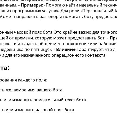
ванным. -
Примеры:
«Помогаю найти идеальный технич
наших программных услугах». Для роли «Персональный A
Может направлять разговор и помогать боту предостав
нный часовой пояс бота. Это крайне важно для точного
щей от времени, которую может предоставить бот. -
Пр
те включить здесь общее местоположение или рабочие ч
онедельника по пятницу)». -
Влияние:
Гарантирует, что л
и для его назначенного операционного контекста.
та:
рования каждого поля:
ить желаемое имя вашего бота.
ть или изменить описательный текст бота.
ить или изменить часовой пояс бота.