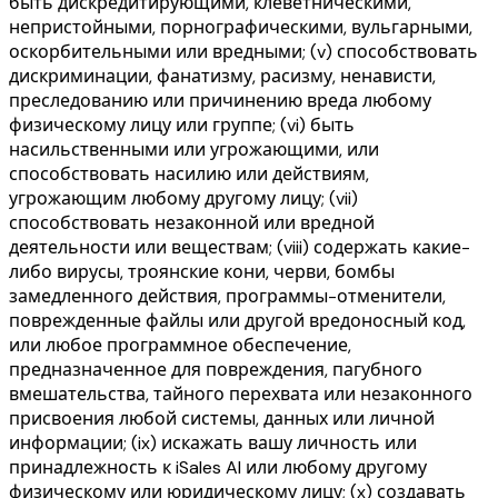
быть дискредитирующими, клеветническими,
непристойными, порнографическими, вульгарными,
оскорбительными или вредными; (v) способствовать
дискриминации, фанатизму, расизму, ненависти,
преследованию или причинению вреда любому
физическому лицу или группе; (vi) быть
насильственными или угрожающими, или
способствовать насилию или действиям,
угрожающим любому другому лицу; (vii)
способствовать незаконной или вредной
деятельности или веществам; (viii) содержать какие-
либо вирусы, троянские кони, черви, бомбы
замедленного действия, программы-отменители,
поврежденные файлы или другой вредоносный код,
или любое программное обеспечение,
предназначенное для повреждения, пагубного
вмешательства, тайного перехвата или незаконного
присвоения любой системы, данных или личной
информации; (ix) искажать вашу личность или
принадлежность к iSales AI или любому другому
физическому или юридическому лицу; (x) создавать