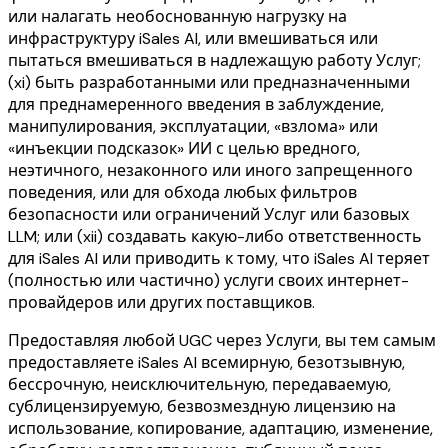
или налагать необоснованную нагрузку на
инфраструктуру iSales AI, или вмешиваться или
пытаться вмешиваться в надлежащую работу Услуг;
(xi) быть разработанными или предназначенными
для преднамеренного введения в заблуждение,
манипулирования, эксплуатации, «взлома» или
«инъекции подсказок» ИИ с целью вредного,
неэтичного, незаконного или иного запрещенного
поведения, или для обхода любых фильтров
безопасности или ограничений Услуг или базовых
LLM; или (xii) создавать какую-либо ответственность
для iSales AI или приводить к тому, что iSales AI теряет
(полностью или частично) услуги своих интернет-
провайдеров или других поставщиков.
Предоставляя любой UGC через Услуги, вы тем самым
предоставляете iSales AI всемирную, безотзывную,
бессрочную, неисключительную, передаваемую,
сублицензируемую, безвозмездную лицензию на
использование, копирование, адаптацию, изменение,