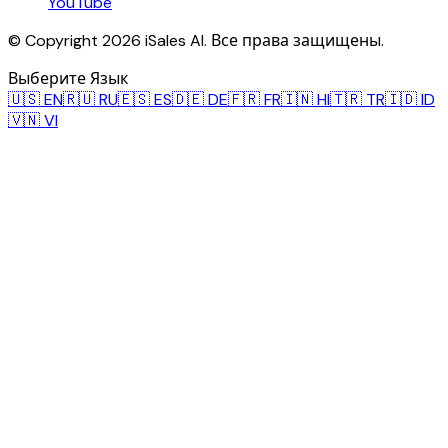
YouTube
© Copyright 2026 iSales AI. Все права защищены.
Выберите Язык
🇺🇸
EN
🇷🇺
RU
🇪🇸
ES
🇩🇪
DE
🇫🇷
FR
🇮🇳
HI
🇹🇷
TR
🇮🇩
ID
🇻🇳
VI