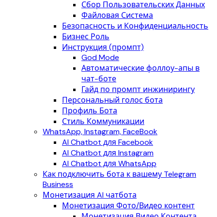
Сбор Пользовательских Данных
Файловая Система
Безопасность и Конфиденциальность
Бизнес Роль
Инструкция (промпт)
God Mode
Автоматические фоллоу-апы в
чат-боте
Гайд по промпт инжинирингу
Персональный голос бота
Профиль Бота
Стиль Коммуникации
WhatsApp, Instagram, FaceBook
AI Chatbot для Facebook
AI Chatbot для Instagram
AI Chatbot для WhatsApp
Как подключить бота к вашему Telegram
Business
Монетизация AI чатбота
Монетизация Фото/Видео контент
Монетизация Видео Контента