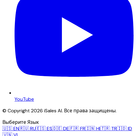
YouTube
© Copyright 2026 iSales AI. Все права защищены.
Выберите Язык
🇺🇸
EN
🇷🇺
RU
🇪🇸
ES
🇩🇪
DE
🇫🇷
FR
🇮🇳
HI
🇹🇷
TR
🇮🇩
ID
🇻🇳
VI