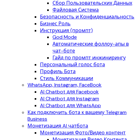
Сбор Пользовательских Данных
Файловая Система
Безопасность и Конфиденциальность
Бизнес Роль
Инструкция (промпт)
God Mode
Автоматические фоллоу-апы в
чат-боте
Гайд по промпт инжинирингу
Персональный голос бота
Профиль Бота
Стиль Коммуникации
WhatsApp, Instagram, FaceBook
AI Chatbot для Facebook
AI Chatbot для Instagram
AI Chatbot для WhatsApp
Как подключить бота к вашему Telegram
Business
Монетизация AI чатбота
Монетизация Фото/Видео контент
Монетизация Видео Контента