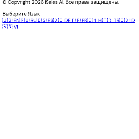
© Copyright 2026 iSales AI. Все права защищены.
Выберите Язык
🇺🇸
EN
🇷🇺
RU
🇪🇸
ES
🇩🇪
DE
🇫🇷
FR
🇮🇳
HI
🇹🇷
TR
🇮🇩
ID
🇻🇳
VI