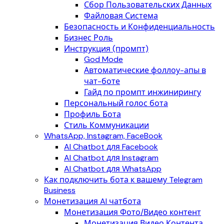
Сбор Пользовательских Данных
Файловая Система
Безопасность и Конфиденциальность
Бизнес Роль
Инструкция (промпт)
God Mode
Автоматические фоллоу-апы в
чат-боте
Гайд по промпт инжинирингу
Персональный голос бота
Профиль Бота
Стиль Коммуникации
WhatsApp, Instagram, FaceBook
AI Chatbot для Facebook
AI Chatbot для Instagram
AI Chatbot для WhatsApp
Как подключить бота к вашему Telegram
Business
Монетизация AI чатбота
Монетизация Фото/Видео контент
Монетизация Видео Контента