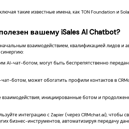
лючая такие известные имена, как TON Foundation и Sol
олезен вашему iSales AI Chatbot?
рвоначальным взаимодействием, квалификацией лидов и 
 синергию:
 AI-чат-ботом, могут быть беспрепятственно переданы
чат-ботом, может обогатить профили контактов в CRMc
 взаимодействия, инициированные ботом и продолженн
ьзуйте интеграцию с Zapier (через CRMchat.ai), чтобы свя
ругих бизнес-инструментов, автоматизируя передачу да