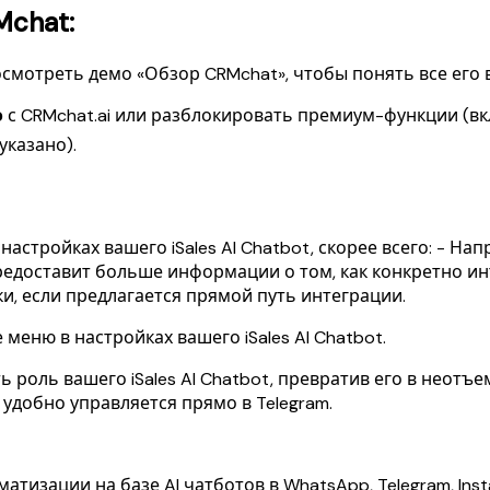
Mchat:
смотреть демо «Обзор CRMchat», чтобы понять все его
о
с CRMchat.ai или разблокировать премиум-функции (вк
указано).
астройках вашего iSales AI Chatbot, скорее всего: - На
 Предоставит больше информации о том, как конкретно ин
ки, если предлагается прямой путь интеграции.
еню в настройках вашего iSales AI Chatbot.
ь роль вашего iSales AI Chatbot, превратив его в неот
удобно управляется прямо в Telegram.
тизации на базе AI чатботов в WhatsApp, Telegram, Inst