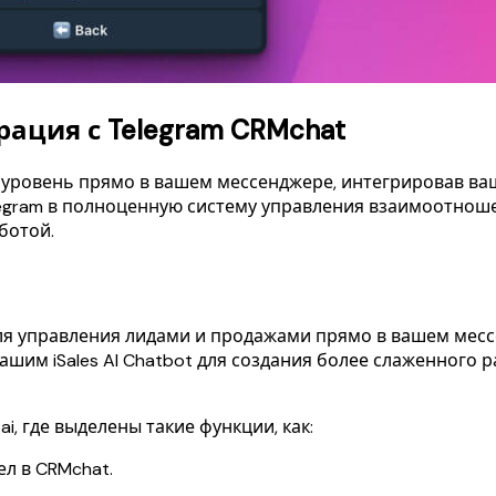
ация с Telegram CRMchat
ровень прямо в вашем мессенджере, интегрировав ваш i
ram в полноценную систему управления взаимоотношен
ботой.
для управления лидами и продажами прямо в вашем месс
 вашим iSales AI Chatbot для создания более слаженног
, где выделены такие функции, как:
л в CRMchat.