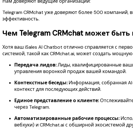
Нам доверяют ведущие организации:
Telegram CRMchat уже доверяют более 500 компаний, вк
эффективность.
Чем Telegram CRMchat может быть п
Хотя ваш iSales AI Chatbot отлично справляется с пе
системой, такой как CRMchat.ai, может создать мощную
Передача лидов:
Лиды, квалифицированные вашим
управления воронкой продаж вашей командой.
Контекстные беседы:
Информация, собранная AI-
контекст для последующих действий.
Единое представление о клиенте:
Отслеживайте
через Telegram.
Автоматизированные рабочие процессы:
Испол
вебхуки) и CRMchat.ai с обширной экосистемой д