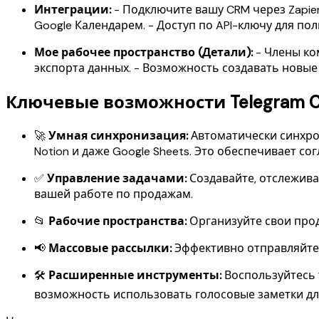
Интеграции:
- Подключите вашу CRM через Zapier
Google Календарем. - Доступ по API-ключу для по
Мое рабочее пространство (Детали):
- Члены ко
экспорта данных. - Возможность создавать новые
Ключевые возможности Telegram C
🚀
Умная синхронизация:
Автоматически синхрон
Notion и даже Google Sheets. Это обеспечивает с
✅
Управление задачами:
Создавайте, отслежива
вашей работе по продажам.
📂
Рабочие пространства:
Организуйте свои прод
📢
Массовые рассылки:
Эффективно отправляйте
🛠️
Расширенные инструменты:
Воспользуйтесь т
возможность использовать голосовые заметки д