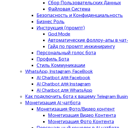
Сбор Пользовательских Данных
Файловая Система
Безопасность и Конфиденциальность
Бизнес Роль
Инструкция (промпт)
God Mode
Автоматические фоллоу-апы в чат
Гайд по промпт инжинирингу
Персональный голос бота
Профиль Бота
Стиль Коммуникации
WhatsApp, Instagram, FaceBook
AI Chatbot для Facebook
AI Chatbot для Instagram
AI Chatbot для WhatsApp
Как подключить бота к вашему Telegram Busin
Монетизация AI чатбота
Монетизация Фото/Видео контент
Монетизация Видео Контента
Монетизация Фото Контента
Персональный кошелек в AI чатботе