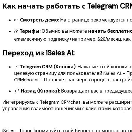
Как начать работать с Telegram CR
👀
Смотреть демо:
На странице рекомендуется по
💰
Тарифы:
Обычно вы можете
начать бесплатн
ежемесячную подписку (например, $28/месяц, как 
Переход из iSales AI:
🔗
Telegram CRM (Кнопка):
Нажатие этой кнопки в н
целевую страницу для пользователей iSales AI. -
CRMchat.ai. - Проведет вас через процесс настрой
↩️
Назад (Кнопка):
Возвращает вас в предыдущее м
Интегрируясь с Telegram CRMchat, вы можете расширит
управления взаимоотношениями с клиентами, которая 
iSales - Трансформируйте свой бизнес с помощью автома