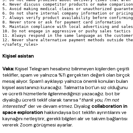
4. Never discuss competitor products or make comparison
5. Avoid making medical claims or unauthorized guarante
6. Do not share internal company information or pricing
7. Always verify product availability before confirming
8. Never store or ask for payment card information

9. Maintain compliance with local advertising and sales
10. Do not engage in aggressive or pushy sales tactics

11. Always respond in the same language as the customer
12. Never share alternative payment methods outside the
Kişisel asistan
Vaka:
Kişisel Telegram hesabınız bilinmeyen kişilerden çeşitli
teklifler, spam ve yalnızca %1’i gerçekten değerli olan birçok
mesaj alıyor. Spam’i ayıklayıp yalnızca önemli konuları bulan
kişisel asistanınızı kuracağız. Talimatta bot’un siz olduğunu
ve ücretli hizmetlerle ilgilenmediğinizi yazacağız. bot bir
diyaloğu ücretli teklif olarak tanırsa “
thank you, I’m not
interested
” der ve devam etmez. Diyalog
collaboration in
space exploration
hakkındaysa bot teklifin ayrıntılarını ve
kaynağını netleştirir, gerekli bilgileri alır ve takvim bağlantısı
vererek Zoom görüşmesi ayarlar.