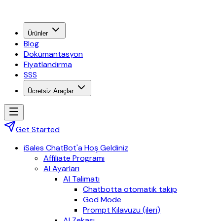
Ürünler
Blog
Dokümantasyon
Fiyatlandırma
SSS
Ücretsiz Araçlar
Get Started
iSales ChatBot'a Hoş Geldiniz
Affiliate Programı
AI Ayarları
AI Talimatı
Chatbotta otomatik takip
God Mode
Prompt Kılavuzu (ileri)
AI Zekası