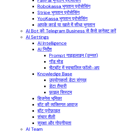
PayPal भुगतान प्रोसेसिंग
Robokassa भुगतान प्रोसेसिंग
Stripe भुगतान प्रोसेसिंग
YooKassa भुगतान प्रोसेसिंग
आपके कार्ड या खाते में सीधा भुगतान
AI Bot को Telegram Business से कैसे कनेक्ट करें
AI Settings
AI Intelligence
AI निर्देश
Prompt गाइडलाइन (उन्नत)
गॉड मोड
चैटबॉट में स्वचालित फॉलो-अप
Knowledge Base
उपयोगकर्ता डेटा संग्रह
डेटा तैयारी
फ़ाइल सिस्टम
बिज़नेस भूमिका
बॉट की व्यक्तिगत आवाज़
बॉट प्रोफ़ाइल
संचार शैली
सुरक्षा और गोपनीयता
AI Team