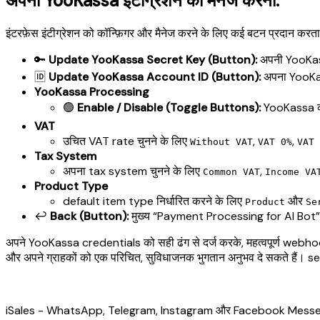
अपनी YooKassa इंटीग्रेशन को मैनेज करना:
इंटरफ़ेस इंटीग्रेशन को कॉन्फ़िगर और मैनेज करने के लिए कई बटन प्रदान करता 
🔑
Update YooKassa Secret Key (Button):
अपनी YooKass
🆔
Update YooKassa Account ID (Button):
अपना YooKa
YooKassa Processing
🟢
Enable / Disable (Toggle Buttons):
YooKassa को 
VAT
उचित VAT rate चुनने के लिए
,
,
Without VAT
VAT 0%
VAT 
Tax System
अपना tax system चुनने के लिए
,
Common VAT
Income VA
Product Type
default item type निर्धारित करने के लिए
और
Product
Se
↩️
Back (Button):
मुख्य “Payment Processing for AI Bot” म
अपने YooKassa credentials को सही ढंग से दर्ज करके, महत्वपूर्ण web
और अपने ग्राहकों को एक परिचित, सुविधाजनक भुगतान अनुभव दे सकते हैं। 
iSales - WhatsApp, Telegram, Instagram और Facebook Messenger