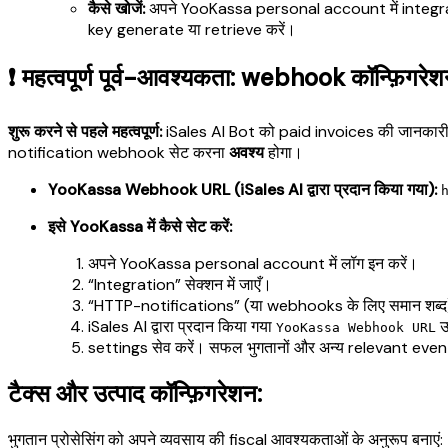
कैसे खोजें:
अपने YooKassa personal account में integration
key generate या retrieve करें।
❗ महत्वपूर्ण पूर्व-आवश्यकता: webhook कॉन्फ़िगरे
शुरू करने से पहले महत्वपूर्ण:
iSales AI Bot को paid invoices की जानकारी
notification webhook सेट करना
अवश्य
होगा।
YooKassa Webhook URL (iSales AI द्वारा प्रदान किया गया):
इसे YooKassa में कैसे सेट करें:
अपने YooKassa personal account में लॉग इन करें।
“Integration” सेक्शन में जाएँ।
“HTTP-notifications” (या webhooks के लिए समान शब्द)
iSales AI द्वारा प्रदान किया गया
उप
YooKassa Webhook URL
settings सेव करें। सफल भुगतानों और अन्य relevant events
टैक्स और उत्पाद कॉन्फ़िगरेशन:
भुगतान प्रोसेसिंग को अपने व्यवसाय की fiscal आवश्यकताओं के अनुरूप बनाएं: