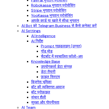
PayPal भुगतान प्रोसेसिंग
Robokassa भुगतान प्रोसेसिंग
Stripe भुगतान प्रोसेसिंग
YooKassa भुगतान प्रोसेसिंग
आपके कार्ड या खाते में सीधा भुगतान
AI Bot को Telegram Business से कैसे कनेक्ट करें
AI Settings
AI Intelligence
AI निर्देश
Prompt गाइडलाइन (उन्नत)
गॉड मोड
चैटबॉट में स्वचालित फॉलो-अप
Knowledge Base
उपयोगकर्ता डेटा संग्रह
डेटा तैयारी
फ़ाइल सिस्टम
बिज़नेस भूमिका
बॉट की व्यक्तिगत आवाज़
बॉट प्रोफ़ाइल
संचार शैली
सुरक्षा और गोपनीयता
AI Team