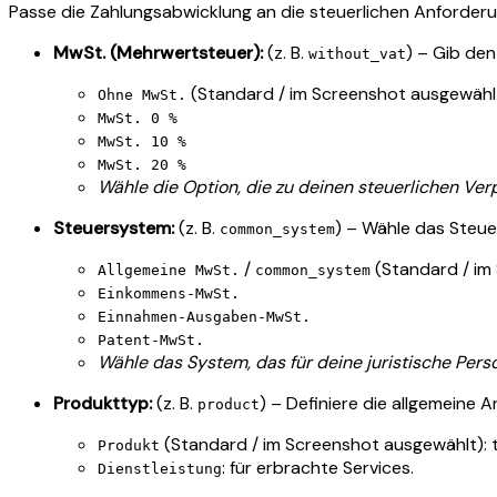
Passe die Zahlungsabwicklung an die steuerlichen Anforde
MwSt. (Mehrwertsteuer):
(z. B.
) – Gib de
without_vat
(Standard / im Screenshot ausgewähl
Ohne MwSt.
MwSt. 0 %
MwSt. 10 %
MwSt. 20 %
Wähle die Option, die zu deinen steuerlichen Ver
Steuersystem:
(z. B.
) – Wähle das Steue
common_system
/
(Standard / im
Allgemeine MwSt.
common_system
Einkommens-MwSt.
Einnahmen-Ausgaben-MwSt.
Patent-MwSt.
Wähle das System, das für deine juristische Person
Produkttyp:
(z. B.
) – Definiere die allgemeine 
product
(Standard / im Screenshot ausgewählt): ty
Produkt
: für erbrachte Services.
Dienstleistung