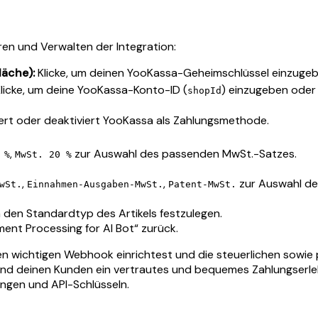
ren und Verwalten der Integration:
läche):
Klicke, um deinen YooKassa-Geheimschlüssel einzugebe
licke, um deine YooKassa-Konto-ID (
) einzugeben oder 
shopId
ert oder deaktiviert YooKassa als Zahlungsmethode.
,
zur Auswahl des passenden MwSt.-Satzes.
 %
MwSt. 20 %
,
,
zur Auswahl de
wSt.
Einnahmen-Ausgaben-MwSt.
Patent-MwSt.
m den Standardtyp des Artikels festzulegen.
nt Processing for AI Bot“ zurück.
 wichtigen Webhook einrichtest und die steuerlichen sowie 
und deinen Kunden ein vertrautes und bequemes Zahlungserlebni
ungen und API-Schlüsseln.