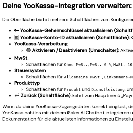
Deine YooKassa-Integration verwalten:
Die Oberfläche bietet mehrere Schaltflächen zum Konfigurie
🔑
YooKassa-Geheimschlüssel aktualisieren (Schaltf
🆔
YooKassa-Konto-ID aktualisieren (Schaltfläche):
K
YooKassa-Verarbeitung
🟢
Aktivieren / Deaktivieren (Umschalter):
Aktivi
MwSt.
Schaltflächen für
,
,
Ohne MwSt.
MwSt. 0 %
MwSt. 10
Steuersystem
Schaltflächen für
,
Allgemeine MwSt.
Einkommens-M
Produkttyp
Schaltflächen für
und
, u
Produkt
Dienstleistung
↩️
Zurück (Schaltfläche):
kehrt zum Hauptmenü „Payme
Wenn du deine YooKassa-Zugangsdaten korrekt eingibst, den
YooKassa nahtlos mit deinem iSales AI Chatbot integrieren 
Dokumentation für die aktuellsten Informationen zu Einstell