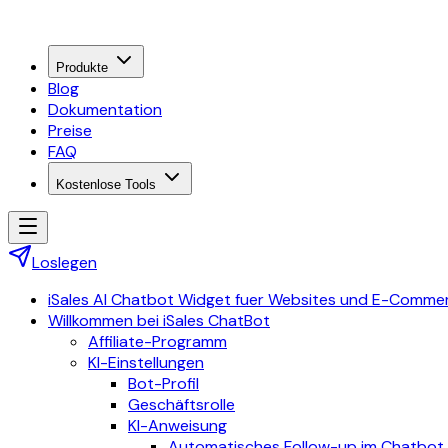
Produkte
Blog
Dokumentation
Preise
FAQ
Kostenlose Tools
Loslegen
iSales AI Chatbot Widget fuer Websites und E-Comme
Willkommen bei iSales ChatBot
Affiliate-Programm
KI-Einstellungen
Bot-Profil
Geschäftsrolle
KI-Anweisung
Automatisches Follow-up im Chatbot