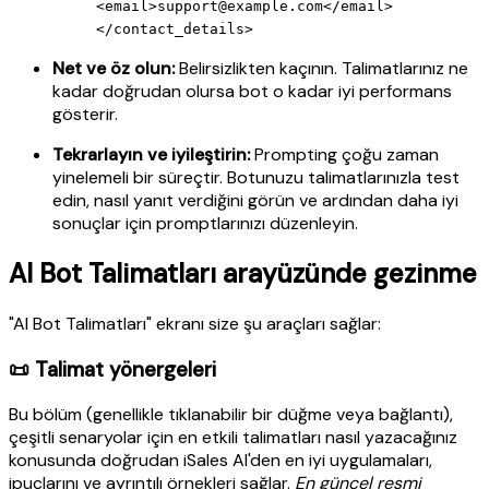
<email>
support@example.com
</email>
</contact_details>
Net ve öz olun:
Belirsizlikten kaçının. Talimatlarınız ne
kadar doğrudan olursa bot o kadar iyi performans
gösterir.
Tekrarlayın ve iyileştirin:
Prompting çoğu zaman
yinelemeli bir süreçtir. Botunuzu talimatlarınızla test
edin, nasıl yanıt verdiğini görün ve ardından daha iyi
sonuçlar için promptlarınızı düzenleyin.
AI Bot Talimatları arayüzünde gezinme
"AI Bot Talimatları" ekranı size şu araçları sağlar:
📜 Talimat yönergeleri
Bu bölüm (genellikle tıklanabilir bir düğme veya bağlantı),
çeşitli senaryolar için en etkili talimatları nasıl yazacağınız
konusunda doğrudan iSales AI'den en iyi uygulamaları,
ipuçlarını ve ayrıntılı örnekleri sağlar.
En güncel resmi