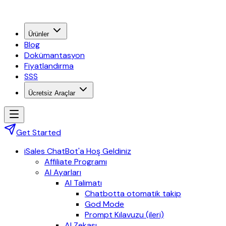
Ürünler
Blog
Dokümantasyon
Fiyatlandırma
SSS
Ücretsiz Araçlar
Get Started
iSales ChatBot'a Hoş Geldiniz
Affiliate Programı
AI Ayarları
AI Talimatı
Chatbotta otomatik takip
God Mode
Prompt Kılavuzu (ileri)
AI Zekası