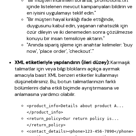
"Bir müşteri indirimleri sorarsa, 'promotions.txt'
içinde listelenen mevcut kampanyaları bildirin ve
en iyisini uygulamayı teklif edin."
"Bir müşteri hayal kırıklığı ifade ettiğinde,
duygusunu kabul edin, yaşanan rahatsızlık için
özür dileyin ve iki denemeden sonra çözülmezse
konuyu bir insan temsilciye aktarın."
"Anında sipariş işleme için anahtar kelimeler: 'buy
now', 'place order', 'checkout'."
XML etiketleriyle yapılandırın (ileri düzey):
Karmaşık
talimatlar için veya bilgi bloklarını açıkça ayırmak
amacıyla basit XML benzeri etiketler kullanmayı
düşünebilirsiniz. Bu, botun talimatlarınızın farklı
bölümlerini daha etkili biçimde ayrıştırmasına ve
anlamasına yardımcı olabilir.
<product_info>Details about product A...
</product_info>
<return_policy>Our return policy is...
</return_policy>
<contact_details><phone>123-456-7890</phone>