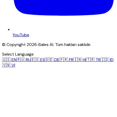
YouTube
© Copyright 2026 iSales AI. Tüm hakları saklıdır.
Select Language
🇺🇸
EN
🇷🇺
RU
🇪🇸
ES
🇩🇪
DE
🇫🇷
FR
🇮🇳
HI
🇹🇷
TR
🇮🇩
ID
🇻🇳
VI