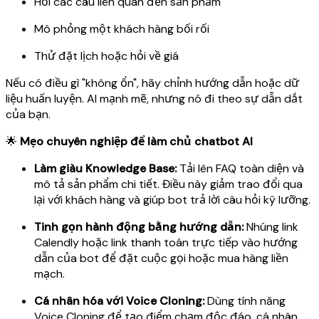
Hỏi các câu liên quan đến sản phẩm
Mô phỏng một khách hàng bối rối
Thử đặt lịch hoặc hỏi về giá
Nếu có điều gì "không ổn", hãy chỉnh hướng dẫn hoặc dữ
liệu huấn luyện. AI mạnh mẽ, nhưng nó đi theo sự dẫn dắt
của bạn.
🌟
Mẹo chuyên nghiệp để làm chủ chatbot AI
Làm giàu Knowledge Base:
Tải lên FAQ toàn diện và
mô tả sản phẩm chi tiết. Điều này giảm trao đổi qua
lại với khách hàng và giúp bot trả lời câu hỏi kỹ lưỡng.
Tinh gọn hành động bằng hướng dẫn:
Nhúng link
Calendly hoặc link thanh toán trực tiếp vào hướng
dẫn của bot để đặt cuộc gọi hoặc mua hàng liền
mạch.
Cá nhân hóa với Voice Cloning:
Dùng tính năng
Voice Cloning để tạo điểm chạm độc đáo, cá nhân.