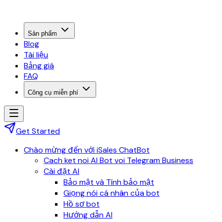
Sản phẩm
Blog
Tài liệu
Bảng giá
FAQ
Công cụ miễn phí
Get Started
Chào mừng đến với iSales ChatBot
Cach ket noi AI Bot voi Telegram Business
Cài đặt AI
Bảo mật và Tính bảo mật
Giọng nói cá nhân của bot
Hồ sơ bot
Hướng dẫn AI