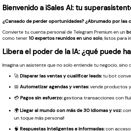
Bienvenido a iSales AI: tu superasiste
¿Cansado de perder oportunidades? ¿Abrumado por las co
Convierte tu cuenta personal de Telegram Premium en un
bo
como tener
10 expertos reunidos en uno solo
, listos para 
Libera el poder de la IA: ¿qué puede h
Imagina un asistente que no solo entiende tu negocio, sino 
🚀
Disparar las ventas y cualificar leads:
tu bot conver
📅
Automatizar agendas y ventas:
vende productos y
💳
Pagos sin esfuerzo:
gestiona transacciones con flui
🌍
Llegar al mundo con más de 30 idiomas y voz:
comu
un toque más personal!
🧠
Respuestas inteligentes e informadas:
con acceso 