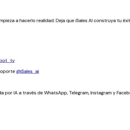
mpieza a hacerlo realidad. Deja que iSales AI construya tu éx
bot_tv
soporte
@iSales_ai
da por IA a través de WhatsApp, Telegram, Instagram y Faceb