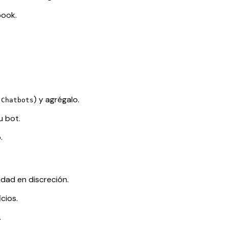
book.
) y agrégalo.
 Chatbots
u bot.
.
dad en discreción.
cios.
.