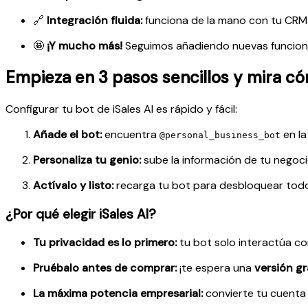
🔗
Integración fluida:
funciona de la mano con tu CRM
🤩
¡Y mucho más!
Seguimos añadiendo nuevas funcione
Empieza en 3 pasos sencillos y mira c
Configurar tu bot de iSales AI es rápido y fácil:
Añade el bot:
encuentra
en la
@personal_business_bot
Personaliza tu genio:
sube la información de tu negocio
Actívalo y listo:
recarga tu bot para desbloquear todo
¿Por qué elegir iSales AI?
Tu privacidad es lo primero:
tu bot solo interactúa co
Pruébalo antes de comprar:
¡te espera una
versión gr
La máxima potencia empresarial:
convierte tu cuenta 