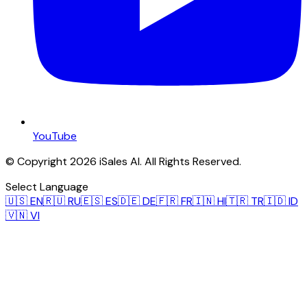
YouTube
© Copyright 2026 iSales AI. All Rights Reserved.
Select Language
🇺🇸
EN
🇷🇺
RU
🇪🇸
ES
🇩🇪
DE
🇫🇷
FR
🇮🇳
HI
🇹🇷
TR
🇮🇩
ID
🇻🇳
VI