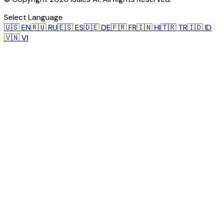
Select Language
🇺🇸
EN
🇷🇺
RU
🇪🇸
ES
🇩🇪
DE
🇫🇷
FR
🇮🇳
HI
🇹🇷
TR
🇮🇩
ID
🇻🇳
VI