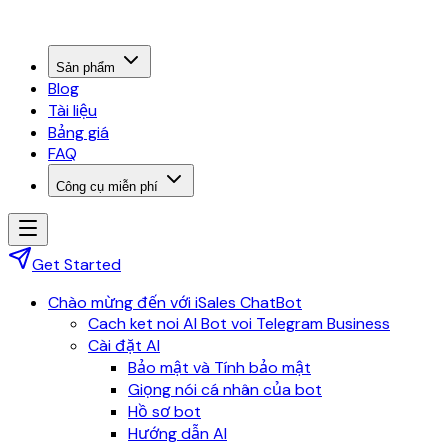
Sản phẩm
Blog
Tài liệu
Bảng giá
FAQ
Công cụ miễn phí
Get Started
Chào mừng đến với iSales ChatBot
Cach ket noi AI Bot voi Telegram Business
Cài đặt AI
Bảo mật và Tính bảo mật
Giọng nói cá nhân của bot
Hồ sơ bot
Hướng dẫn AI