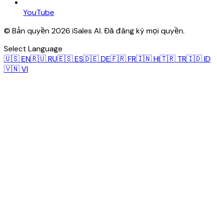
YouTube
© Bản quyền 2026 iSales AI. Đã đăng ký mọi quyền.
Select Language
🇺🇸
EN
🇷🇺
RU
🇪🇸
ES
🇩🇪
DE
🇫🇷
FR
🇮🇳
HI
🇹🇷
TR
🇮🇩
ID
🇻🇳
VI