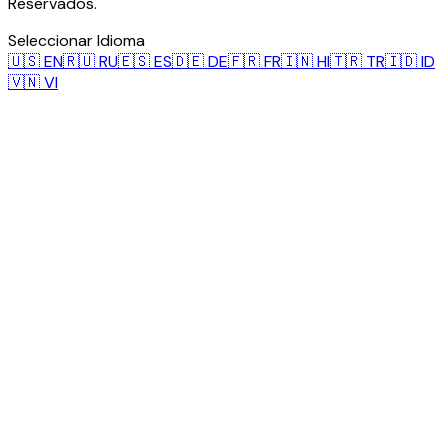
Reservados.
Seleccionar Idioma
🇺🇸
EN
🇷🇺
RU
🇪🇸
ES
🇩🇪
DE
🇫🇷
FR
🇮🇳
HI
🇹🇷
TR
🇮🇩
ID
🇻🇳
VI