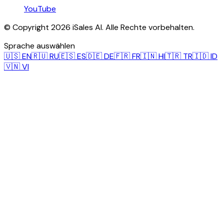
YouTube
© Copyright 2026 iSales AI. Alle Rechte vorbehalten.
Sprache auswählen
🇺🇸
EN
🇷🇺
RU
🇪🇸
ES
🇩🇪
DE
🇫🇷
FR
🇮🇳
HI
🇹🇷
TR
🇮🇩
ID
🇻🇳
VI