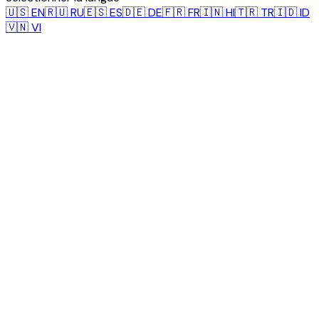
🇺🇸
EN
🇷🇺
RU
🇪🇸
ES
🇩🇪
DE
🇫🇷
FR
🇮🇳
HI
🇹🇷
TR
🇮🇩
ID
🇻🇳
VI