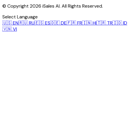
© Copyright 2026 iSales AI. All Rights Reserved.
Select Language
🇺🇸
EN
🇷🇺
RU
🇪🇸
ES
🇩🇪
DE
🇫🇷
FR
🇮🇳
HI
🇹🇷
TR
🇮🇩
ID
🇻🇳
VI