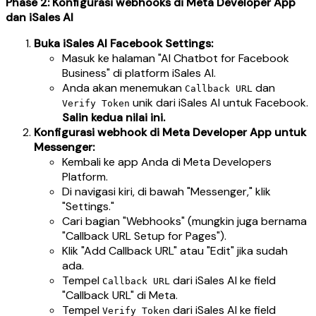
Phase 2: Konfigurasi webhooks di Meta Developer App
dan iSales AI
Buka iSales AI Facebook Settings:
Masuk ke halaman "AI Chatbot for Facebook
Business" di platform iSales AI.
Anda akan menemukan
dan
Callback URL
unik dari iSales AI untuk Facebook.
Verify Token
Salin kedua nilai ini.
Konfigurasi webhook di Meta Developer App untuk
Messenger:
Kembali ke app Anda di Meta Developers
Platform.
Di navigasi kiri, di bawah "Messenger," klik
"Settings."
Cari bagian "Webhooks" (mungkin juga bernama
"Callback URL Setup for Pages").
Klik "Add Callback URL" atau "Edit" jika sudah
ada.
Tempel
dari iSales AI ke field
Callback URL
"Callback URL" di Meta.
Tempel
dari iSales AI ke field
Verify Token