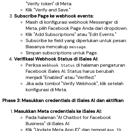
"Verify token" di Meta.
Klik "Verify and Save."
Subscribe Page ke webhook events:
Masih di konfigurasi webhook Messenger di
Meta, pilih Facebook Page Anda dari dropdown.
Klik "Add Subscriptions" atau "Edit Events."
Subscribe ke field yang diperlukan untuk pesan.
Biasanya mencakup
.
message
Simpan subscriptions untuk Page.
Verifikasi Webhook Status di iSales AI:
Periksa
di halaman pengaturan
Webhook Status
Facebook iSales AI. Status harus berubah
menjadi "Enabled" atau "Verified."
Jika ada tombol "Verify Webhook", klik setelah
konfigurasi di Meta.
Phase 3: Masukkan credentials di iSales AI dan aktifkan
Masukkan Meta credentials ke iSales AI:
Pada halaman "AI Chatbot for Facebook
Business" di iSales AI:
Klik "Update Meta App ID" dan tempel
.
App ID