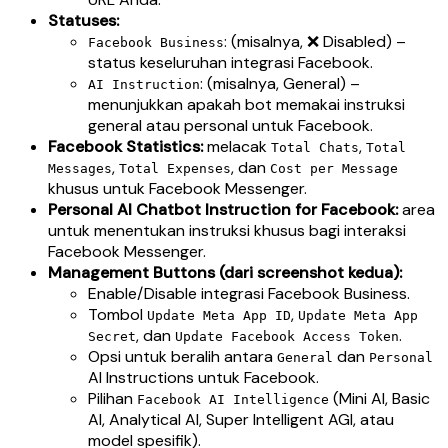
Statuses:
: (misalnya, ❌ Disabled) –
Facebook Business
status keseluruhan integrasi Facebook.
: (misalnya, General) –
AI Instruction
menunjukkan apakah bot memakai instruksi
general atau personal untuk Facebook.
Facebook Statistics:
melacak
,
Total Chats
Total
,
, dan
Messages
Total Expenses
Cost per Message
khusus untuk Facebook Messenger.
Personal AI Chatbot Instruction for Facebook:
area
untuk menentukan instruksi khusus bagi interaksi
Facebook Messenger.
Management Buttons (dari screenshot kedua):
Enable/Disable integrasi Facebook Business.
Tombol
,
Update Meta App ID
Update Meta App
, dan
.
Secret
Update Facebook Access Token
Opsi untuk beralih antara
dan
General
Personal
AI Instructions untuk Facebook.
Pilihan
(Mini AI, Basic
Facebook AI Intelligence
AI, Analytical AI, Super Intelligent AGI, atau
model spesifik).