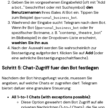
Geben Sie im vorgesehenen Eingabefeld (oft mit "Add
a bot..." beschriftet oder mit Suchsymbol)
den
Benutzernamen
Ihres iSales AI Bot ein. Tippen Sie
zum Beispiel:
.
@personal_business_bot
Waehrend der Eingabe sucht Telegram nach dem Bot.
Wenn Ihr Bot (
oder Ihr
@personal_business_bot
spezifischer Botname, z. B. "contemp_theatre_bot"
im Bildbeispiel) in der Dropdown-Liste erscheint,
waehlen Sie ihn aus
.
Nach der Auswahl werden Sie wahrscheinlich zur
Bestaetigung aufgefordert. Klicken Sie auf
Add
(oder
eine aehnliche Bestaetigungsschaltflaeche).
Schritt 5: Chat-Zugriff fuer den Bot festlegen
Nachdem der Bot hinzugefuegt wurde, muessen Sie
angeben, auf welche Chats er zugreifen darf. Telegram
bietet dafuer eine granulare Steuerung:
All 1-to-1 Chats (with exceptions possible):
Diese Option gewaehrt dem Bot Zugriff auf alle
privaten Nachrichten (1-to-1 Chats), die Sie von