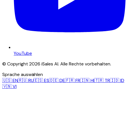
YouTube
© Copyright 2026 iSales AI. Alle Rechte vorbehalten.
Sprache auswählen
🇺🇸
EN
🇷🇺
RU
🇪🇸
ES
🇩🇪
DE
🇫🇷
FR
🇮🇳
HI
🇹🇷
TR
🇮🇩
ID
🇻🇳
VI